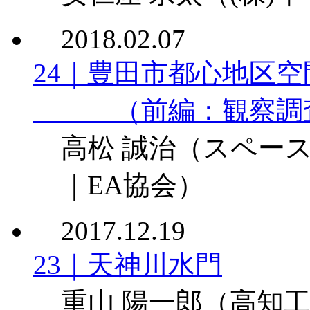
2018.02.07
24｜豊田市都心地区
（前編：観察調査
高松 誠治
（スペース
｜EA協会）
2017.12.19
23｜天神川水門
重山 陽一郎
（高知工