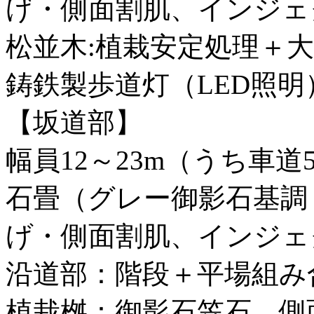
げ・側面割肌、インジェ
松並木:植栽安定処理＋
鋳鉄製歩道灯（LED照明
【坂道部】
幅員12～23m（うち車道
石畳（グレー御影石基調
げ・側面割肌、インジェ
沿道部：階段＋平場組み
植栽桝：御影石笠石、側