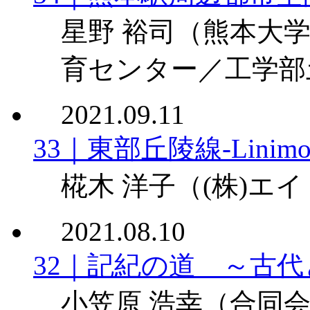
星野 裕司
（熊本大学
育センター／工学部
2021.09.11
33｜東部丘陵線-Linimo
椛木 洋子
（(株)エ
2021.08.10
32｜記紀の道 ～古
小笠原 浩幸
（合同会