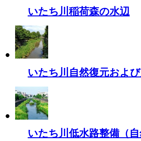
いたち川稲荷森の水辺
いたち川自然復元および
いたち川低水路整備（自