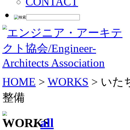
CONTACT
HOME
>
WORKS
> い
整備
/
all