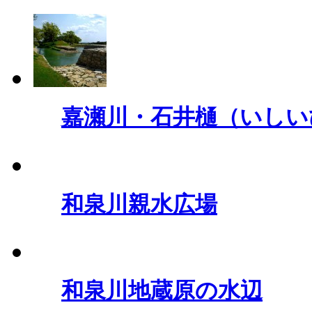
嘉瀬川・石井樋（いしい
和泉川親水広場
和泉川地蔵原の水辺