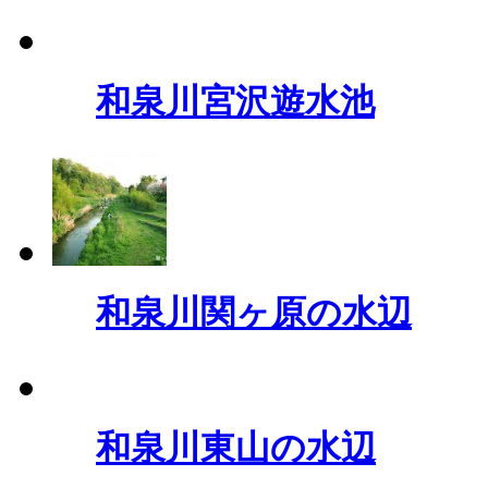
和泉川宮沢遊水池
和泉川関ヶ原の水辺
和泉川東山の水辺