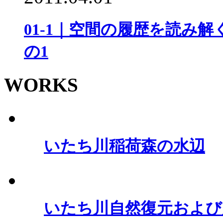
01-1｜空間の履歴を読み
の1
WORKS
いたち川稲荷森の水辺
いたち川自然復元および