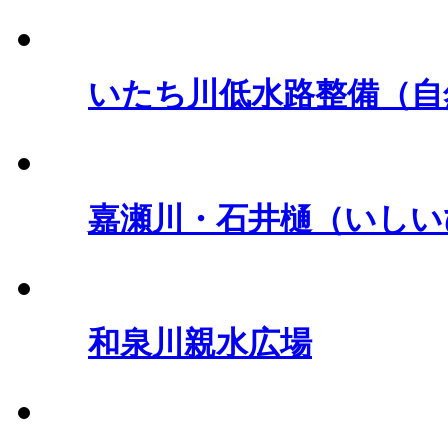
いたち川低水路整備（自
嘉瀬川・石井樋（いしい
和泉川親水広場