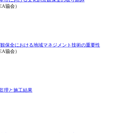
EA協会）
景観保全における地域マネジメント技術の重要性
EA協会）
の監理と施工結果