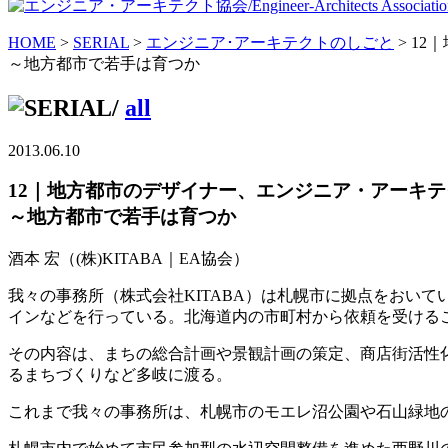
HOME
>
SERIAL
>
エンジニア･アーキテクトのしごと
> 1
～地方都市で若手は育つか
/
all
2013.06.10
12｜地方都市のデザイナー、エンジニア・アーキ
～地方都市で若手は育つか
酒本 宏
（(株)KITABA｜EA協会）
我々の事務所（株式会社KITABA）は札幌市に拠点をおい
インなどを行っている。北海道内の市町村から依頼を受ける
その内容は、まちの総合計画や景観計画の策定、商店街活性
るまちづくりなど多岐に渡る。
これまで我々の事務所は、札幌市のモエレ沼公園や石山緑地