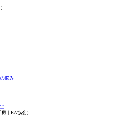
会）
トの悩み
”
工房｜EA協会）