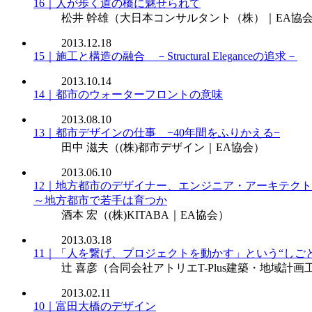
16｜人が歩く道の橋に魅せられて
松井 幹雄
（大日本コンサルタント（株）｜EA協
2013.12.18
15｜施工と構造の融合 －Structural Eleganceの追求－
2013.10.14
14｜都市のウォーターフロントの意味
2013.08.10
13｜都市デザインの仕事 −40年間をふりかえる−
田中 滋夫
（(株)都市デザイン｜EA協会）
2013.06.10
12｜地方都市のデザイナー、エンジニア・アーキテク
～地方都市で若手は育つか
酒本 宏
（(株)KITABA｜EA協会）
2013.03.18
11｜「人を繋げ、プロジェクトを動かす」という“しごと
辻 喜彦
（合同会社アトリエT-Plus建築・地域計画
2013.02.11
10｜富田大橋のデザイン