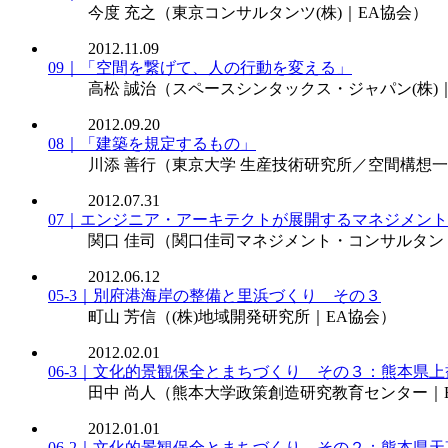
今度 充之
（東京コンサルタンツ(株)｜EA協会）
2012.11.09
09｜「空間を繋げて、人の行動を変える」
高松 誠治
（スペースシンタックス・ジャパン(株)
2012.09.20
08｜「建築を規定するもの」
川添 善行
（東京大学 生産技術研究所／空間構想一
2012.07.31
07｜エンジニア・アーキテクトが展開するマネジメン
関口 佳司
（関口佳司マネジメント・コンサルタン
2012.06.12
05-3｜別府港海岸の整備と里浜づくり その３
町山 芳信
（(株)地域開発研究所｜EA協会）
2012.02.01
06-3｜文化的景観保全とまちづくり その３：熊本県
田中 尚人
（熊本大学政策創造研究教育センター｜
2012.01.01
06-2｜文化的景観保全とまちづくり その２：熊本県