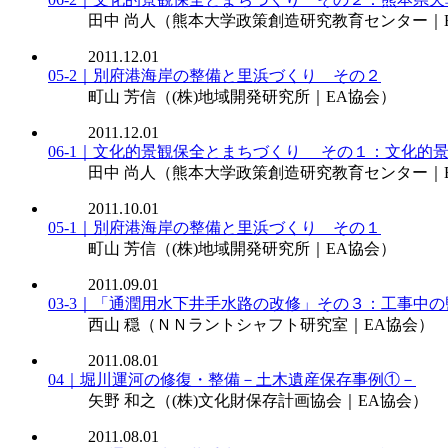
田中 尚人
（熊本大学政策創造研究教育センター｜
2011.12.01
05-2｜別府港海岸の整備と里浜づくり その２
町山 芳信
（(株)地域開発研究所｜EA協会）
2011.12.01
06-1｜文化的景観保全とまちづくり その１：文化的
田中 尚人
（熊本大学政策創造研究教育センター｜
2011.10.01
05-1｜別府港海岸の整備と里浜づくり その１
町山 芳信
（(株)地域開発研究所｜EA協会）
2011.09.01
03-3｜「通潤用水下井手水路の改修」その３：工事中
西山 穏
（ＮＮラントシャフト研究室｜EA協会）
2011.08.01
04｜堀川運河の修復・整備－土木遺産保存事例①－
矢野 和之
（(株)文化財保存計画協会｜EA協会）
2011.08.01