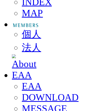
INDEX
MAP
個人
法人
EAA
DOWNLOAD
MESSAGE