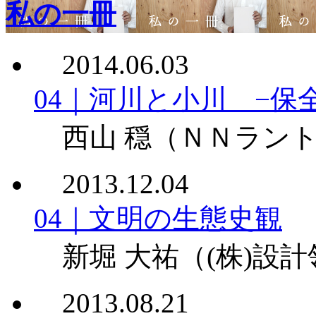
私の一冊
2014.06.03
04｜河川と小川 −保
西山 穏
（ＮＮラント
2013.12.04
04｜文明の生態史観
新堀 大祐
（(株)設
2013.08.21