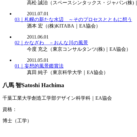
高松 誠治
（スペースシンタックス・ジャパン(株)
2011.07.01
03｜札幌の新たな水辺 ～そのプロセスとともに想う
酒本 宏
（(株)KITABA｜EA協会）
2011.06.01
02｜かなざわ －おんな川の風景
今度 充之
（東京コンサルタンツ(株)｜EA協会）
2011.05.01
01｜妄想的風景鑑賞法
真田 純子
（東京科学大学｜EA協会）
八馬 智
Satoshi Hachima
千葉工業大学創造工学部デザイン科学科｜EA協会
資格：
博士（工学）