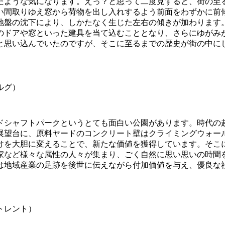
たような気になります。えっ？と思って二度見すると、街の至
長い間取りゆえ窓から荷物を出し入れするよう前面をわずかに前
地盤の沈下により、しかたなく生じた左右の傾きが加わります
のドアや窓といった建具を当て込むこととなり、さらにゆがみ
と思い込んでいたのですが、そこに至るまでの歴史が街の中に
ルグ）
ドシャフトパークというとても面白い公園があります。時代の
展望台に、原料ヤードのコンクリート壁はクライミングウォー
だけを大胆に変えることで、新たな価値を獲得しています。そ
家など様々な属性の人々が集まり、ごく自然に思い思いの時間
は地域産業の足跡を後世に伝えながら付加価値を与え、優良な
トレント）