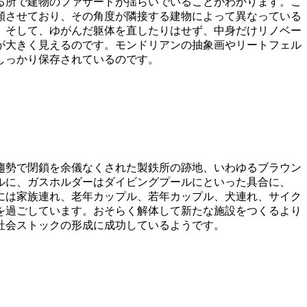
る所で建物のファサードが揺らいでいることがわかります。こ
傾させており、その角度が隣接する建物によって異なっている
。そして、ゆがんだ躯体を直したりはせず、中身だけリノベー
が大きく見えるのです。モンドリアンの抽象画やリートフェル
しっかり保存されているのです。
趨勢で閉鎖を余儀なくされた製鉄所の跡地、いわゆるブラウン
ルに、ガスホルダーはダイビングプールにといった具合に、
こには家族連れ、老年カップル、若年カップル、犬連れ、サイク
を過ごしています。おそらく解体して新たな施設をつくるより
社会ストックの形成に成功しているようです。