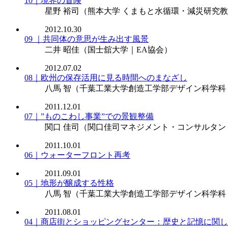
10｜境界の冒険
星野 裕司
（熊本大学 くまもと水循環・減災研究
2012.10.30
09 ｜共同体の意思が生み出す風景
二井 昭佳
（国士舘大学｜EA協会）
2012.07.02
08｜欧州の保存活用に見る時間へのまなざし
八馬 智
（千葉工業大学創造工学部デザイン科学科
2011.12.01
07｜”ものこわし事業”での景観整備
関口 佳司
（関口佳司マネジメント・コンサルタン
2011.10.01
06｜ウォーターフロント再考
2011.09.01
05｜地形が醸成する性格
八馬 智
（千葉工業大学創造工学部デザイン科学科
2011.08.01
04｜商店街とショッピングセンター：歴史と記憶に関