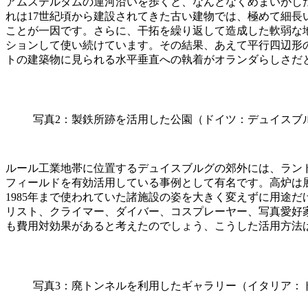
アムステルダムの運河沿いを歩くと、なんとなくめまいがし
れは17世紀頃から建設されてきた古い建物では、極めて細
ことが一因です。さらに、干拓を繰り返して造成した軟弱な
ションして使い続けています。その結果、あえて平行四辺形
トの建築物に見られる水平垂直への執着がオランダらしさだ
写真2：製鉄所跡を活用した公園（ドイツ：デュイスブ
ルール工業地帯に位置するデュイスブルグの郊外には、ラン
フィールドを有効活用している事例として有名です。高炉は
1985年まで使われていた諸施設の姿を大きく変えずに用途
リスト、クライマー、ダイバー、コスプレーヤー、写真愛好
も費用対効果があると考えたのでしょう、こうした活用方法
写真3：廃トンネルを利用したギャラリー（イタリア：