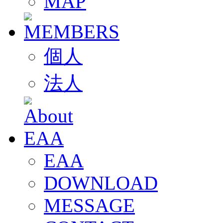
MAP
個人
法人
EAA
DOWNLOAD
MESSAGE