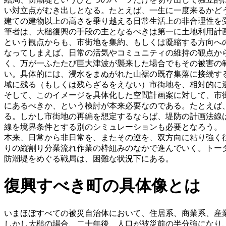
い対立点がむき出しとなる。たとえば、一生に一度来るかど
建ての建物以上の高さを乗り越える日常生活上の非合理性を
筆者は、大槌復興の手段の主となるべきは第一に土地利用計
という観点からも、市街地を集約、もしくは凝縮する方向へ
なってしまえば、日常の活気やコミュニティの維持の観点か
く、万が一ふたたび巨大津波が襲来した場合でもその被害の
い。具体的には、浸水をまぬがれた山裾の既存集落に接続す
域に残る（もしくは残らざるをえない）市街地を、相対的に
そして、このイメージを具体化した空間計画案に対して、市
にあるべきか、という検討が本来必要なのである。たとえば
る。しかし市街地の再編を想定するならば、堤防の計画法線
線を境界条件とする別のシミュレーションも必要となろう。
本来、日常から非日常を、またその逆を、双方向に粘り強く
りの縦割り分業流れ作業の枠組みのなかで進んでいく。トー
防潮堤をめぐる戦局は、困難な状況下にある。
復興すべき町の具体像とは
いまほぼすべての被災自治体において、住居系、商業系、産
しかし大槌の場合、二十年後、人口が被災前の半分強になり