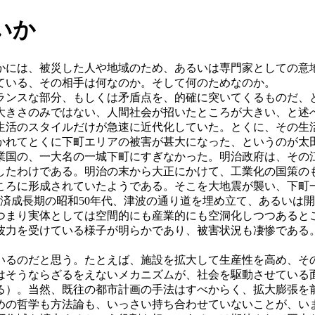
いか
かには、被災した人や地域のため、あるいは専門家としての意
ている、その相手は何なのか。そして何のためなのか。
ランスな部分、もしくは矛盾点を、的確に突いてくるものだ、
大きさのみではない、人間社会が招いたところが大きい、と述
生活のスタイルだけが急速に近代化していた。とくに、その生
かれてとくに下町エリアの被害が甚大になった、というのが太
業国の、一大名の一城下町にすぎなかった。明治政府は、その
したわけである。明治の末から大正にかけて、工業化の国策の
ころに形成されていたようである。そこを大地震が襲い、下町
済成長期の昭和50年代、津波の通り道を埋め立て、あるいは
つまり実体としては空間的にも産業的にも空洞化しつつあると
波力を受けている様子が明らかであり、被害状況も凄惨である
いるのだと思う。たとえば、施設を拡大して生産性を高め、そ
はそうならざるをえないメカニズムが、社会を駆動させている
る）。当然、既往の都市計画の手法はすべからく、拡大膨張を
めの哲学も方法論も、いっさい持ち合わせていないことが、い