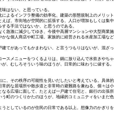
意味はない、と思っている。
化によるインフラ整備の効率化、建築の形態規制上のメリット
とえば、市街地が空間的に拡張する、人口が増加もしくは集中
ルする手法ではないか、と思うのである。
なく急激に減少してゆき、今後中高層マンションや大型商業施
やかな個人商店や町工場、家族的に経営される水産加工場など
戸建てがあってもかまわない、と言うつもりはないが、混ざっ
コースメニューをつくるよりは、鍋に放り込んで水炊きやちゃ
いが、むしろそういう味のほうが、日常的に味わうに値する。
出に、その秩序の可能性を見いだしたいと考えている。具体的
日常的な居場所や散歩道と非常時の避難路を兼ねる、個々は小
となる広場に面して、たとえば一戸建て住宅と、銀行の出張所
いう町のつくりかたのほうが、地縁的コミュニティをいまだ色
ようとしているのが住民の日常である以上、想像力のかぎりを