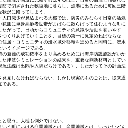
堤防で閉ざされた狭隘地に暮らし、漁港に出るために毎回三階
な状況に陥ってしまう。
・人口減少が見込まれる大槌では、防災のみならず日常の活気
い範囲に単身高齢者世帯がまばらに散らばって住むような町に
したがって、日頃からコミュニティの意識や活動を養いやす
をつくりあげていくことを、目標の第一に見定めねばならな
の住居・コミュニティの浸水域外移転を進めると同時に、浸水
というイメージである。
時の避難の成功確率をより高めるためには海岸防護施設がいか
した津波シミュレーションの結果を、重要な判断材料としてい
現況法線は出隅や入隅だらけである）、したがってその計画法
を発見しなければならない。しかし現実のものごとは、従来通
在である。
とと思う。大槌も例外ではない。
ういう町における商業地域とは、産業地域とは、いったいどん