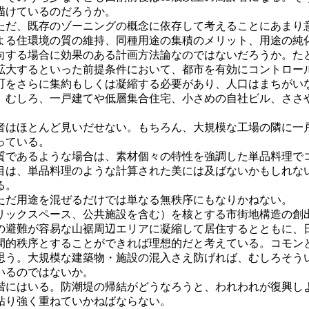
描けているのだろうか。
ただ、既存のゾーニングの概念に依存して考えることにあまり
よる住環境の質の維持、同種用途の集積のメリット、用途の純
向する場合に効果のある計画方法論なのではないだろうか。た
拡大するといった前提条件において、都市を有効にコントロー
町をさらに集約もしくは凝縮する必要があり、人口はまちがい
。むしろ、一戸建てや低層集合住宅、小さめの自社ビル、ささ
者はほとんど見いだせない。もちろん、大規模な工場の隣に一
っている。
質であるような場合は、素材個々の特性を強調した単品料理で
目は、単品料理のような計算された美には及ばないかもしれな
る。
ただ用途を混ぜるだけでは単なる無秩序にもなりかねない。
リックスペース、公共施設を含む）を核とする市街地構造の創
の避難が容易な山裾周辺エリアに凝縮して居住するとともに、
間的秩序とすることができれば理想的だと考えている。コモン
思う。大規模な建築物・施設の混入さえ防げれば、むしろそう
いるのではないか。
階にはいる。防潮堤の帰結がどうなろうと、われわれが復興し
粘り強く重ねていかねばならない。