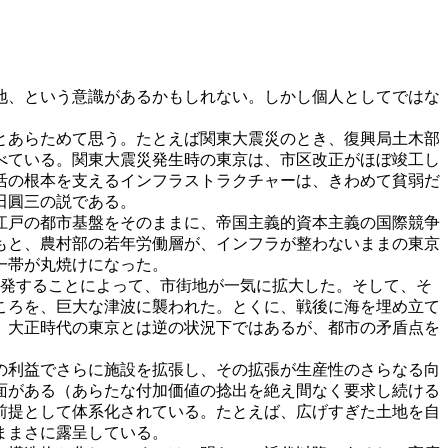
地、という意識があるかもしれない。しかし個人としてではな
とあらためて思う。たとえば関東大震災のとき、復興局土木部
べている。関東大震災発生時の東京は、市区改正がほぼ竣工し
活の根本を支えるインフラストラクチャーは、きわめて貧弱だ
田圓三の説である。
江戸の都市基盤をそのままに、帝国主義的資本主義の国際競争
もと、農村部の若年労働層が、インフラが整わないままの東京
一帯が丸焼けになった。
開発することによって、市街地が一気に拡大した。そして、そ
ころを、巨大な津波に襲われた。とくに、戦後に海を埋め立て
。大正時代の東京とは逆の状況下ではあるが、都市の矛盾点を
の利益でさらに施設を拡張し、その拡張が生産性のさらなる向
面がある（あらたな付加価値の捻出を絶え間なく要求し続ける
前提として体系化されている。たとえば、広げすぎた土地を自
ままさに露呈している。