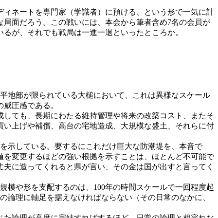
ディネートを専門家（学識者）に預ける、という形で一気に計
な局面だろう。この戦いには、本会から筆者含め7名の会員が
いるが、それでも戦局は一進一退といったところか。
である。平地部が限られている大槌において、これは異様なスケール
の威圧感である。
成しても、長期にわたる維持管理や将来の改築コスト、またそ
買い上げや補償、高台の宅地造成、大規模な盛土、それらに付
解を示している。要するにこれだけ巨大な防潮堤を、本音で
値を変更するほどの強い根拠を示すことは、ほとんど不可能で
丈夫に造ってくれると県が言い、その金は国が出すと言ってく
規模や形を支配するのは、100年の時間スケールで一回程度起
常の論理に軸足を据えなければならない（その日常のなかに、
じた論理が高度に完結すればするほど、日常の論理と相容れな