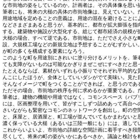
な市街地の姿をしているのか。計画者は、その具体像を思い
筆者にも、将来の大槌の具体の市街地像は、見えていない。
用途地域を定めることの意義は、用途の混在を避けることに
などさまざまあると思うが、基本的に、都市が拡大膨張を指
する、建築物や施設が大型化する、総じて都市経済の規模が
大槌の場合、すべて逆である。市街地は、ただでさえ小さな
設、大規模工場などの新規立地は予想することがむずかしい
が町の多くを構成する要素になろう。
このような町を用途別にきれいに塗り分けるメリットを、筆
ても支障がないものは可能なかぎりまぜこぜにすべきだと思
たとえるならば、素材がいずれも小振りでそれぞれ平均的な
んこにしたほうが、全体としていいダシがでて美味い。見た
そんなイメージで町をつくることができれば、と思うのであ
ただその場合、市街地の秩序を何に求めるかが重要である。
筆者は、建物の機能や用途ではなく、コモンスペース（パブ
には、区画整理を用いて、皆がすこしずつ詰めあって高台へ
さいながらも緊密なコモンのネットワークを創出し、町の空
と、床屋と、居酒屋と、町工場が並んでいてもかまわないと
濃く保っている大槌（あるいは三陸一般にも）には、適して
これからいよいよ、市街地の詳細な空間計画に着手すべき段
尽くして、将来の町の姿がいかにあるべきか、議論と検討を