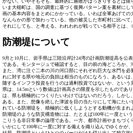
かない。いやそもそも、最終的に勝敗がはっきりするとは限
いま大槌町は、国の調査に基づく復興パターン案を素材にし
画の基本内容をまとめにかかっている。いわば全軍あげての
なんらかの形で加わっている。他の被災した市町村に比べて
それにしても、と考える。われわれが戦っている相手とは、
防潮堤について
9月と10月に、岩手県は三陸沿岸計24湾の計画防潮堤高を公表
である。モンタージュで確認すると、目の前の海どころか、
また、湾に注ぐ二本の川の河口部にそれぞれ巨大な水門を必
れに対する県や地元の負担は相当のものになろう。あるいは
随するインフラ投資を行うのは過剰投資ではないか、という
県は、14.5mという数値は計画高さの限度を示したもので
は、県も積極的につくりたいわけではないのだろう。しかし
ある。また、想像を絶した津波を目の当たりにして海にたい
れている防潮堤を、積極的に低くしようとする動機が生まれ
防潮堤のような防災構造物には、たとえば100年に一度とい
こりうる非日常事の論理である。一方、都市計画やまちづくり
いかにして100年に一度に対する備えを織り込んでゆくかが
結局、防潮堤というひとつのパーツだけを切り出して独立的