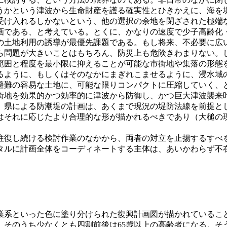
うかという津波から生命財産を護る確実性とひきかえに、海を
受け入れるしかないという、他の選択の余地を閉ざされた極端
画である、と考えている。とくに、かなりの速度で少子高齢化
の土地利用の誘導が最優先課題である。もし将来、不必要に広
ら問題が大きいことはもちろん、防災上も危険きわまりない。
範囲と程度を最小限に抑えることが可能な市街地や集落の形態
るように、もしくはそのなかにまぎれこませるように、浸水域
避難の容易な土地に、可能な限りコンパクトに圧縮していく、
街地を効果的かつ効率的に津波から防御し、かつ巨大津波襲来
、県による防潮堤の計画は、あくまで現況の堤防法線を前提と
はそれに応じたより合理的な形が描かれるべきであり（大槌の
往復し続ける検討作業のなかから、両者の対立を止揚するすべ
タルに計画全体をコーディネートする主体は、あいかわらず不
業系といった色に塗り分けられた復興計画図が描かれているこ
、そのうち少なくとも四割前後は65歳以上の高齢者になる。そ