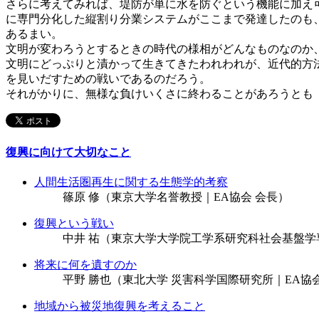
さらに考えてみれば、堤防が単に水を防ぐという機能に加え
に専門分化した縦割り分業システムがここまで発達したのも
あるまい。
文明が変わろうとするときの時代の様相がどんなものなのか
文明にどっぷりと漬かって生きてきたわれわれが、近代的方
を見いだすための戦いであるのだろう。
それがかりに、無様な負けいくさに終わることがあろうとも
復興に向けて大切なこと
人間生活圏再生に関する生態学的考察
篠原 修
（東京大学名誉教授｜EA協会 会長）
復興という戦い
中井 祐
（東京大学大学院工学系研究科社会基盤学
将来に何を遺すのか
平野 勝也
（東北大学 災害科学国際研究所｜EA協
地域から被災地復興を考えること