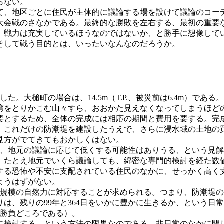
らない。
て、地区ごとに住民が主体的に議論する場を設けて議論のコー
大会戦のさなかである。最終的な勝敗を左右する、最初の重要
、戦力は充実しているほうなのではないか、と勝手に想像して
そして戦う目的とは、いったいなんなのだろうか。
した。大槌町の場合は、14.5m（T.P.、被災前は6.4m）
湾をとりかこむ山々すら、おおかた見えなくなってしまうほど
要とするため、全体の完成には相応の期間と費用を要する。完
、これだけの防潮堤を建設したうえで、さらに浸水域の土地の
見方がでてきてもおかしくはない。
あり、地元の議論に応じて低くする可能性はありうる、という見
、たとえ地元でいくら議論しても、綿密な専門的検討を経た数
する恐怖や不安に支配されている住民のなかに、せっかく高く
ようはずがない。
う規模の自然力に対応することが求められる。つまり、防潮堤の
は、残りの99年と364日をいかに豊かに生きるか、という日
、勝負どころである）。
に検討する、という方法の限界なのである。非日常のなかに閉