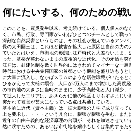
何にたいする、何のための戦
このことを、震災発生以来、考え続けている。個人個人のな
く、市民、行政、専門家がいわばひとつのチームとして戦っ
深刻な自然災害というものは、その社会が抱えているアンバ
長の太田圓三は、これほど被害が拡大した原因は自然の力の
ていたとはいえ、市街地の形態は江戸時代と大差ないまま、
った。基盤が整わないままの皮相的な近代化、その矛盾を突
江戸は、封建体制を敷く世界的にはきわめてマイナーな一農
時代における中央集権国家の首都という機能を盛り込もうと
に大量に流入し、なかばスラムのような居住環境がいたると
ひるがえって大槌の場合、人口が2万人にまで増加した高度経
の市街地の大きさは当時のままに、少子高齢化と人口減少、
て拡大したエリアは、あきらかに他の地区よりもすさまじい
突かれて被害が甚大になっている点は共通している。
基本的に近代（資本主義）は、拡大膨張の力学で成り立って
上を要求し、・・・という具合に、膨張が膨張を生む、また
近年の自由主義的な経済原理の台頭が、それを加速させてい
然に戻すための、あるいは市街地を縮小もしくは集約するた