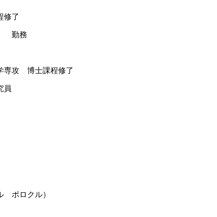
程修了
） 勤務
科学専攻 博士課程修了
究員
ル ポロクル）